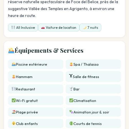
réserve naturelle spectaculaire de Foce del Belice, près de la
suggestive Vallée des Temples en Agrigento, à environ une
heure de route.
All Inclusive
Voiture de location
7 nuits
Équipements & Services
Piscine extérieure
Spa / Thalasso
🏋️
Hammam
Salle de fitness
Restaurant
Bar
Wi-Fi gratuit
Climatisation
Plage privée
Animation jour & soir
Club enfants
Courts de tennis