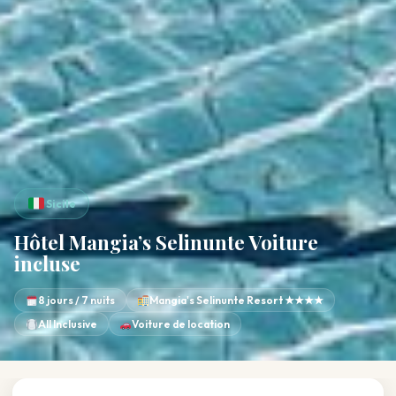
Sicile
Hôtel Mangia’s Selinunte Voiture
incluse
8 jours / 7 nuits
Mangia's Selinunte Resort ★★★★
All Inclusive
Voiture de location