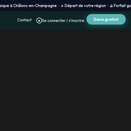
âlons-en-Champagne · ✈️ Départ de votre région · ⛳ Forfait golf 100 % sur 
Devis gratuit
Contact
Se connecter / s'inscrire