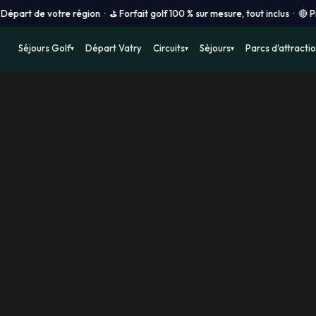
re région · ⛳ Forfait golf 100 % sur mesure, tout inclus · 🔴 Prix vols e
Séjours Golf
Départ Vatry
Circuits
Séjours
Parcs d'attracti
▾
▾
▾