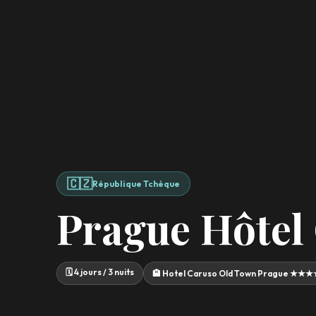
🇨🇿
République Tchèque
Prague Hôtel
🗓️ 4 jours / 3 nuits
🏨 Hotel Caruso Old Town Prague ★★