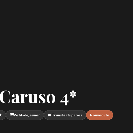
 Caruso 4*
🍽️
★★
Petit-déjeuner
🚐 Transferts privés
Nouveauté