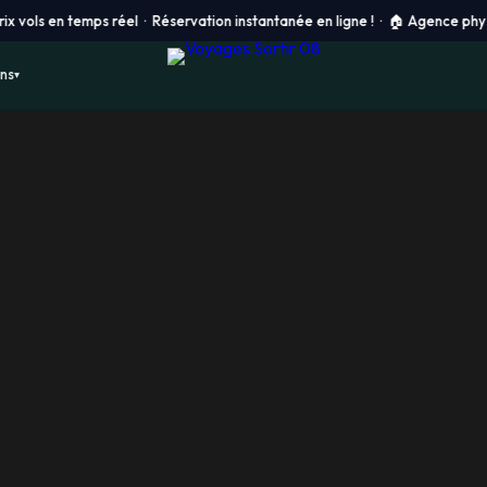
n temps réel · Réservation instantanée en ligne ! ·
🏠 Agence physique à Ch
ons
▾