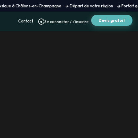
hâlons-en-Champagne · ✈️ Départ de votre région · ⛳ Forfait golf 100 % sur
Devis gratuit
Contact
Se connecter / s'inscrire