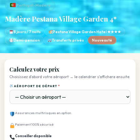
Portugal-Madère
Madère Pestana Village Garden 4*
8 jours / 7 nuits
Pestana Village Garden Hotel ★★★★
Demi-pension
Transferts privés
Nouveauté
Calculez votre prix
Choisissez d'abord votre aéroport → le calendrier s'affichera ensuite.
AÉROPORT DE DÉPART
*
Assurances multirisques en option
Paiement 100% sécurisé
Conseiller disponible