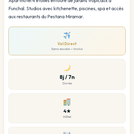
Aparthotel 4 étoiles entouré de jardins tropicaux à
Funchal. Studios avec kitchenette, piscines, spa et accès
aux restaurants du Pestana Miramar.
Vol Direct
Sans escale — Inclus
8j / 7n
Durée
4★
Hôtel