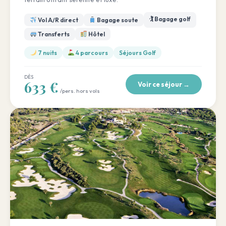
🏌️ Bagage golf
Vol A/R direct
Bagage soute
Transferts
Hôtel
7 nuits
4 parcours
Séjours Golf
DÈS
633 €
Voir ce séjour →
/pers. hors vols