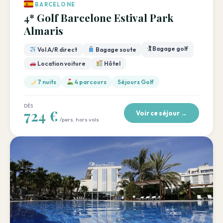
BARCELONE
4* Golf Barcelone Estival Park
Almaris
🏌️ Bagage golf
Vol A/R direct
Bagage soute
Location voiture
Hôtel
7 nuits
4 parcours
Séjours Golf
DÈS
724 €
Voir ce séjour →
/pers. hors vols