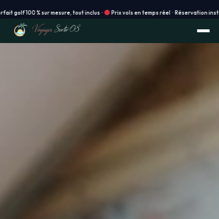
 inclus ·
Prix vols en temps réel · Réservation instantanée en ligne ! ·
Agence 