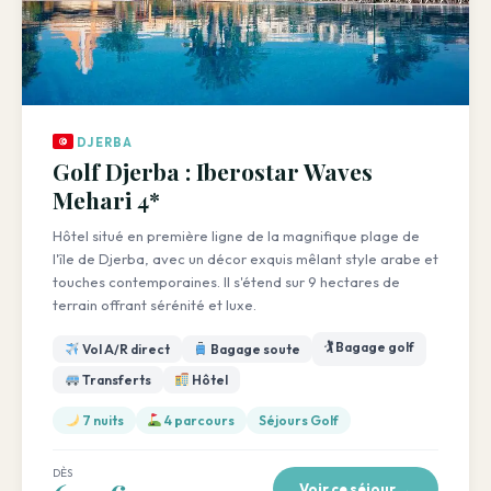
DJERBA
Golf Djerba : Iberostar Waves
Mehari 4*
Hôtel situé en première ligne de la magnifique plage de
l'île de Djerba, avec un décor exquis mêlant style arabe et
touches contemporaines. Il s'étend sur 9 hectares de
terrain offrant sérénité et luxe.
🏌️ Bagage golf
Vol A/R direct
Bagage soute
Transferts
Hôtel
7 nuits
4 parcours
Séjours Golf
DÈS
Voir ce séjour →