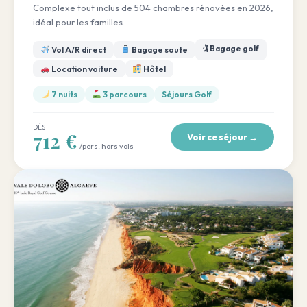
Complexe tout inclus de 504 chambres rénovées en 2026,
idéal pour les familles.
🏌️ Bagage golf
Vol A/R direct
Bagage soute
Location voiture
Hôtel
7 nuits
3 parcours
Séjours Golf
DÈS
712 €
Voir ce séjour →
/pers. hors vols