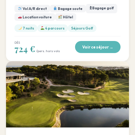
🏌️ Bagage golf
Vol A/R direct
Bagage soute
Location voiture
Hôtel
7 nuits
4 parcours
Séjours Golf
DÈS
724 €
Voir ce séjour →
/pers. hors vols