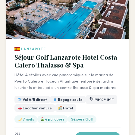
LANZAROTE
Séjour Golf Lanzarote Hotel Costa
Calero Thalasso & Spa
Hôtel 4 étoiles avec vue panoramique sur la marina de
Puerto Calero et l'océan Atlantique, entouré de jardins
luxuriants et équipé d'un centre thalasso & spa moderne.
🏌️ Bagage golf
Vol A/R direct
Bagage soute
Location voiture
Hôtel
7 nuits
4 parcours
Séjours Golf
DÈS