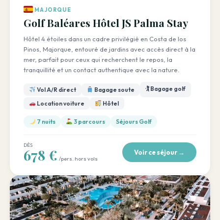
MAJORQUE
Golf Baléares Hôtel JS Palma Stay
Hôtel 4 étoiles dans un cadre privilégié en Costa de los
Pinos, Majorque, entouré de jardins avec accès direct à la
mer, parfait pour ceux qui recherchent le repos, la
tranquillité et un contact authentique avec la nature.
🏌️ Bagage golf
Vol A/R direct
Bagage soute
Location voiture
Hôtel
7 nuits
3 parcours
Séjours Golf
DÈS
678 €
Voir ce séjour →
/pers. hors vols