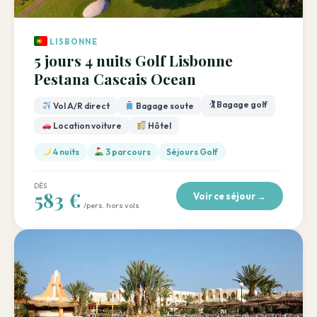
LISBONNE
5 jours 4 nuits Golf Lisbonne
Pestana Cascais Ocean
🏌️ Bagage golf
Vol A/R direct
Bagage soute
Location voiture
Hôtel
4 nuits
3 parcours
Séjours Golf
DÈS
583 €
Voir ce séjour →
/pers. hors vols