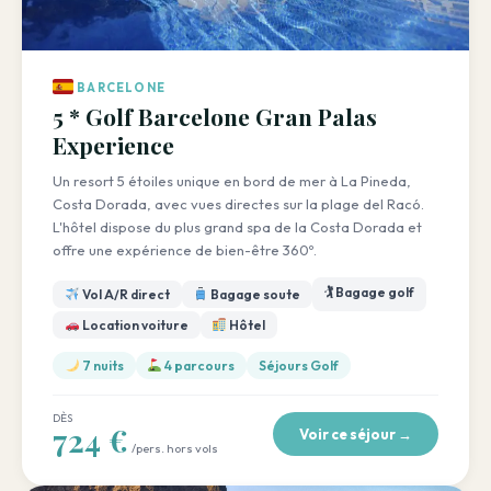
BARCELONE
5 * Golf Barcelone Gran Palas
Experience
Un resort 5 étoiles unique en bord de mer à La Pineda,
Costa Dorada, avec vues directes sur la plage del Racó.
L'hôtel dispose du plus grand spa de la Costa Dorada et
offre une expérience de bien-être 360º.
🏌️ Bagage golf
Vol A/R direct
Bagage soute
Location voiture
Hôtel
7 nuits
4 parcours
Séjours Golf
DÈS
724 €
Voir ce séjour →
/pers. hors vols