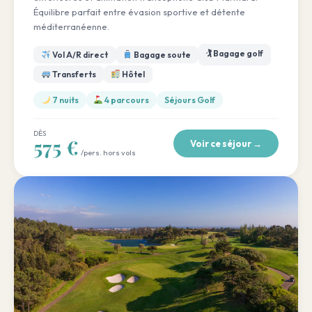
Équilibre parfait entre évasion sportive et détente
méditerranéenne.
🏌️ Bagage golf
Vol A/R direct
Bagage soute
Transferts
Hôtel
7 nuits
4 parcours
Séjours Golf
DÈS
575 €
Voir ce séjour →
/pers. hors vols