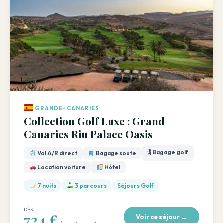
GRANDE-CANARIES
Collection Golf Luxe : Grand
Canaries Riu Palace Oasis
🏌️ Bagage golf
Vol A/R direct
Bagage soute
Location voiture
Hôtel
7 nuits
3 parcours
Séjours Golf
DÈS
724 €
Voir ce séjour →
/pers. hors vols