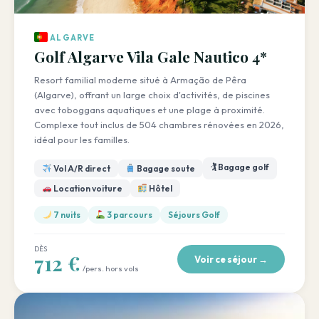
ALGARVE
Golf Algarve Vila Gale Nautico 4*
Resort familial moderne situé à Armação de Pêra
(Algarve), offrant un large choix d'activités, de piscines
avec toboggans aquatiques et une plage à proximité.
Complexe tout inclus de 504 chambres rénovées en 2026,
idéal pour les familles.
🏌️ Bagage golf
Vol A/R direct
Bagage soute
Location voiture
Hôtel
7 nuits
3 parcours
Séjours Golf
DÈS
712 €
Voir ce séjour →
/pers. hors vols