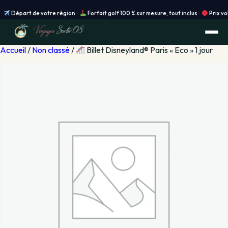
épart de votre région ·
Forfait golf 100 % sur mesure, tout inclus ·
Prix vols en
Accueil
/
Non classé
/
Billet Disneyland® Paris « Eco » 1 jour