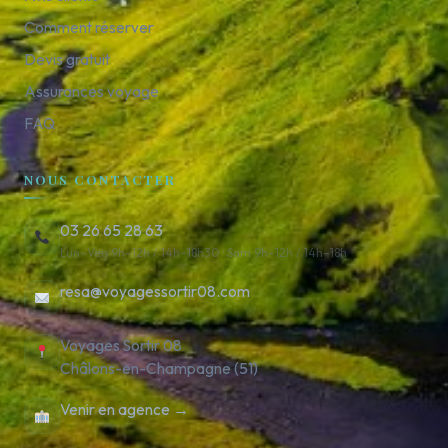
Comment réserver
Devis gratuit
Assurances voyage
FAQ
NOUS CONTACTER
03 26 65 28 63
Lun–Ven 9h–12h / 14h–18h30 · Sam 9h–12h / 14h–18h
resa@voyagessortir08.com
Voyages Sortir 08
Châlons-en-Champagne (51)
Venir en agence →