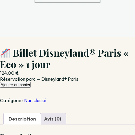
Billet Disneyland® Paris «
Eco » 1 jour
124,00
€
Réservation parc — Disneyland® Paris
quantité
Ajouter au panier
de
Catégorie :
Non classé
Billet
Disneyland®
Paris
Description
Avis (0)
«
Eco
»