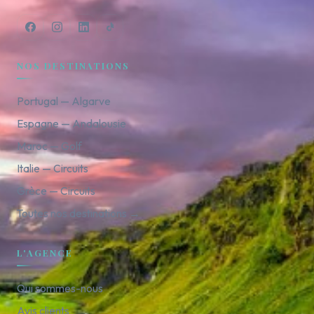
NOS DESTINATIONS
Portugal — Algarve
Espagne — Andalousie
Maroc — Golf
Italie — Circuits
Grèce — Circuits
Toutes nos destinations →
L'AGENCE
Qui sommes-nous
Avis clients