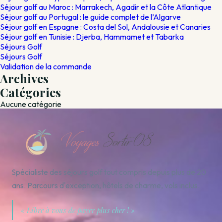
Séjour golf au Maroc : Marrakech, Agadir et la Côte Atlantique
Séjour golf au Portugal : le guide complet de l’Algarve
Séjour golf en Espagne : Costa del Sol, Andalousie et Canaries
Séjour golf en Tunisie : Djerba, Hammamet et Tabarka
Séjours Golf
Séjours Golf
Validation de la commande
Archives
Catégories
Aucune catégorie
Spécialiste des séjours golf tout compris depuis plus de 20
ans. Parcours d'exception, hôtels de charme, vols inclus.
« Libre à vous de payer plus cher ! »