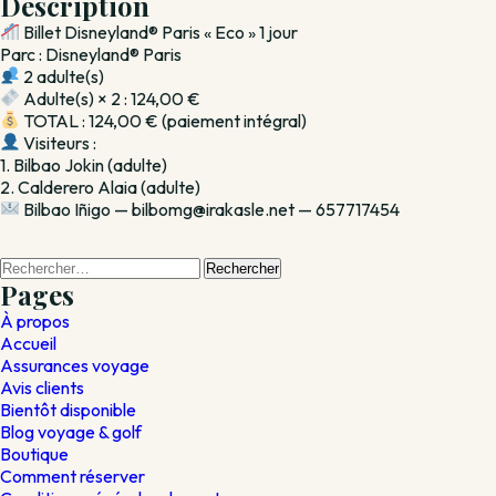
Description
1
Billet Disneyland® Paris « Eco » 1 jour
jour
Parc : Disneyland® Paris
2 adulte(s)
Adulte(s) × 2 : 124,00 €
TOTAL : 124,00 € (paiement intégral)
Visiteurs :
1. Bilbao Jokin (adulte)
2. Calderero Alaia (adulte)
Bilbao Iñigo — bilbomg@irakasle.net — 657717454
Rechercher :
Pages
À propos
Accueil
Assurances voyage
Avis clients
Bientôt disponible
Blog voyage & golf
Boutique
Comment réserver