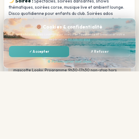
Soirée :
Spectacles, soirées dansantes, shows
thématiques, soirées corse, musique live et ambient lounge.
Disco quotidienne pour enfants du club. Soirées ados
spécifiques durant les vacances scolaires. Ambiance festive
au bar de toit.
Cookies & confidentialité
Nous utilisons des cookies pour mesurer l'audience et améliorer votre
expérience.
En savoir plus
Club Enfants (3-12 ans (Ateliers de Looky) et 13-17
ans (L.eSPACE))
Les Ateliers de Looky accueillent enfants 3-12 ans dans un
✓ Accepter
✗ Refuser
espace commun avec animateurs diplômés pour journées
⚙ Personnaliser mes choix
d'activités d'éveil, sports et jeux en compagnie de la
mascotte Looky. Programme 9h30-17h30 non-stop hors
vacances scolaires. L.eSPACE pour ados 13-17 ans propose
—
Réserver →
activités sportives, challenges/défis connectés, soirées
Total tout compris
ados, selon centres d'intérêt durant vacances scolaires et
04/07/26-30/08/26. Aire de jeux extérieure pour les plus
jeunes.
Équipements & Services