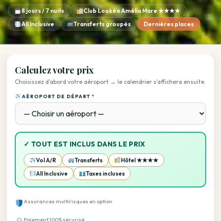
8 jours / 7 nuits
Club Lookéa Amélia Mare ★★★★
All Inclusive
Transferts groupés
Dernières places
Calculez votre prix
Choisissez d'abord votre aéroport → le calendrier s'affichera ensuite.
AÉROPORT DE DÉPART
*
✓ TOUT EST INCLUS DANS LE PRIX
Vol A/R
Transferts
Hôtel ★★★★
All Inclusive
Taxes incluses
Assurances multirisques en option
Paiement 100% sécurisé