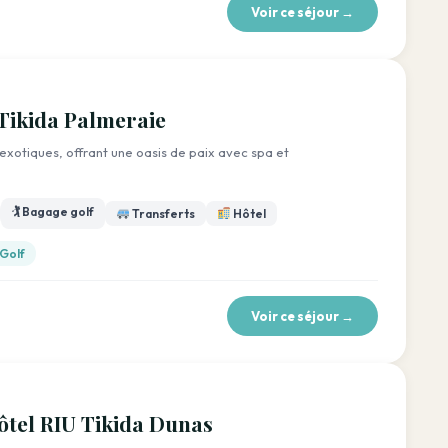
Voir ce séjour →
Tikida Palmeraie
 exotiques, offrant une oasis de paix avec spa et
🏌️ Bagage golf
Transferts
Hôtel
 Golf
Voir ce séjour →
ôtel RIU Tikida Dunas