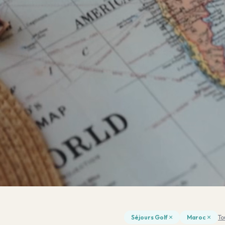
×
×
Séjours Golf
Maroc
To