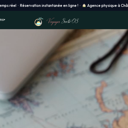
nstantanée en ligne ! ·
Agence physique à Châlons-en-Champagne ·
ons
▾