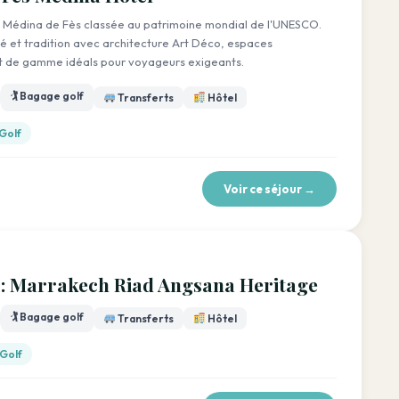
 la Médina de Fès classée au patrimoine mondial de l'UNESCO.
et tradition avec architecture Art Déco, espaces
aut de gamme idéals pour voyageurs exigeants.
🏌️ Bagage golf
Transferts
Hôtel
Golf
Voir ce séjour →
e : Marrakech Riad Angsana Heritage
🏌️ Bagage golf
Transferts
Hôtel
 Golf