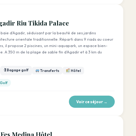
Agadir Riu Tikida Palace
a baie d'Agadir, séduisant par la beauté de ses jardins
ecture orientale traditionnelle. Réparti dans 9 riads au coeur
s, il propose 2 piscines, un mini-aquapark, un espace bien-
. A 350 m de la plage de sable fin d'Agadir et à 3 km du
🏌️ Bagage golf
Transferts
Hôtel
 Golf
Voir ce séjour →
 Fes Medina Hôtel