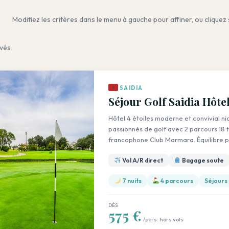
Modifiez les critères dans le menu à gauche pour affiner, ou cliquez 
vés
SAIDIA
Séjour Golf Saidia Hôte
Hôtel 4 étoiles moderne et convivial ni
passionnés de golf avec 2 parcours 18 t
francophone Club Marmara. Équilibre p
Vol A/R direct
Bagage soute
7 nuits
4 parcours
Séjours
DÈS
575 €
/pers. hors vols