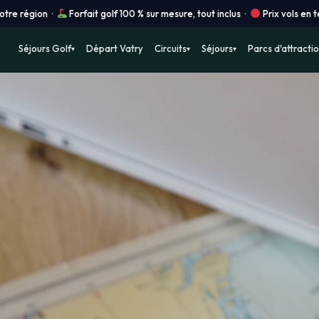
lf 100 % sur mesure, tout inclus ·
Prix vols en temps réel · Réservation i
Séjours Golf
Départ Vatry
Circuits
Séjours
Parcs d'attracti
▾
▾
▾