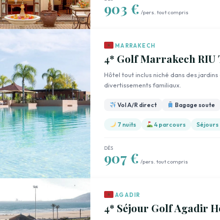
903 €
/pers. tout compris
MARRAKECH
4* Golf Marrakech RIU 
Hôtel tout inclus niché dans des jardins
divertissements familiaux.
Vol A/R direct
Bagage soute
7 nuits
4 parcours
Séjours
DÈS
907 €
/pers. tout compris
AGADIR
4* Séjour Golf Agadir H