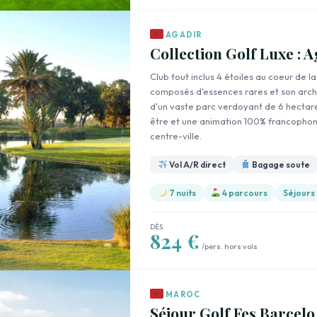
AGADIR
Collection Golf Luxe : 
Club tout inclus 4 étoiles au coeur de l
composés d'essences rares et son archit
d'un vaste parc verdoyant de 6 hectare
être et une animation 100% francophone
centre-ville.
Vol A/R direct
Bagage soute
7 nuits
4 parcours
Séjours
DÈS
824 €
/pers. hors vols
MAROC
Séjour Golf Fes Barcelo