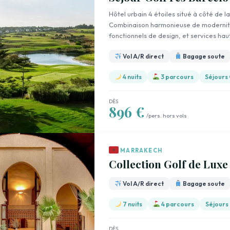
Hôtel urbain 4 étoiles situé à côté de
Combinaison harmonieuse de modernité 
fonctionnels de design, et services h
Vol A/R direct
Bagage soute
4 nuits
3 parcours
Séjours 
DÈS
896 €
/pers. hors vols
MARRAKECH
Collection Golf de Lux
Vol A/R direct
Bagage soute
7 nuits
4 parcours
Séjours
DÈS