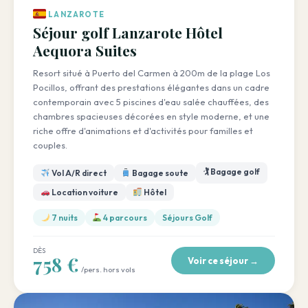
LANZAROTE
Séjour golf Lanzarote Hôtel
Aequora Suites
Resort situé à Puerto del Carmen à 200m de la plage Los
Pocillos, offrant des prestations élégantes dans un cadre
contemporain avec 5 piscines d'eau salée chauffées, des
chambres spacieuses décorées en style moderne, et une
riche offre d'animations et d'activités pour familles et
couples.
🏌️ Bagage golf
Vol A/R direct
Bagage soute
Location voiture
Hôtel
7 nuits
4 parcours
Séjours Golf
DÈS
758 €
Voir ce séjour →
/pers. hors vols