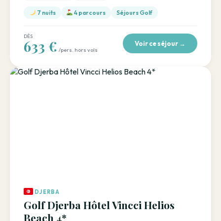
7 nuits
4 parcours
Séjours Golf
DÈS
633 €
Voir ce séjour →
/pers. hors vols
DJERBA
Golf Djerba Hôtel Vincci Helios
Beach 4*