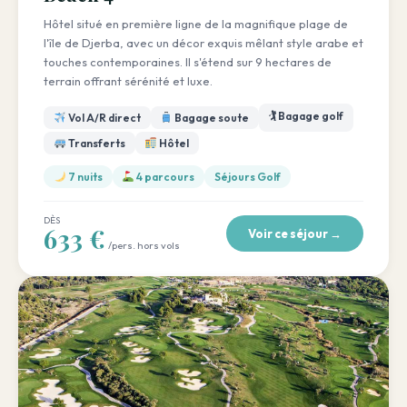
Hôtel situé en première ligne de la magnifique plage de
l'île de Djerba, avec un décor exquis mêlant style arabe et
touches contemporaines. Il s'étend sur 9 hectares de
terrain offrant sérénité et luxe.
🏌️ Bagage golf
Vol A/R direct
Bagage soute
Transferts
Hôtel
7 nuits
4 parcours
Séjours Golf
DÈS
633 €
Voir ce séjour →
/pers. hors vols