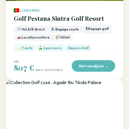
LISBONNE
Golf Pestana Sintra Golf Resort
🏌️ Bagage golf
Vol A/R direct
Bagage soute
Location voiture
Hôtel
7 nuits
4 parcours
Séjours Golf
DÈS
807 €
Voir ce séjour →
/pers. tout compris