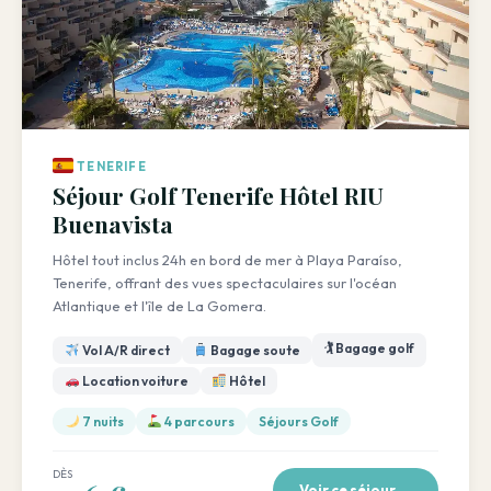
TENERIFE
Séjour Golf Tenerife Hôtel RIU
Buenavista
Hôtel tout inclus 24h en bord de mer à Playa Paraíso,
Tenerife, offrant des vues spectaculaires sur l'océan
Atlantique et l'île de La Gomera.
🏌️ Bagage golf
Vol A/R direct
Bagage soute
Location voiture
Hôtel
7 nuits
4 parcours
Séjours Golf
DÈS
Voir ce séjour →