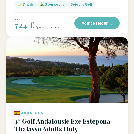
7 nuits
3 parcours
Séjours Golf
DÈS
724 €
Voir ce séjour →
/pers. hors vols
ANDALOUSIE
4* Golf Andalousie Exe Estepona
Thalasso Adults Only