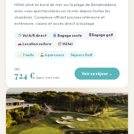
Hôtel situé en bord de mer sur la plage de Benalmádena
avec vues spectaculaires sur la mer depuis toutes les
chambres. Complexe offrant piscines intérieure et
extérieure, casino et accès direct à la plage.
🏌️ Bagage golf
Vol A/R direct
Bagage soute
Location voiture
Hôtel
7 nuits
4 parcours
Séjours Golf
DÈS
724 €
Voir ce séjour →
/pers. hors vols