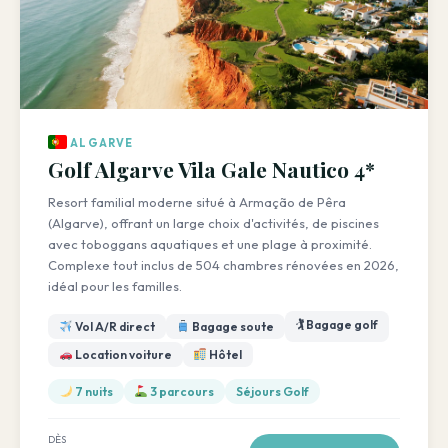
ALGARVE
Golf Algarve Vila Gale Nautico 4*
Resort familial moderne situé à Armação de Pêra
(Algarve), offrant un large choix d'activités, de piscines
avec toboggans aquatiques et une plage à proximité.
Complexe tout inclus de 504 chambres rénovées en 2026,
idéal pour les familles.
🏌️ Bagage golf
Vol A/R direct
Bagage soute
Location voiture
Hôtel
7 nuits
3 parcours
Séjours Golf
DÈS