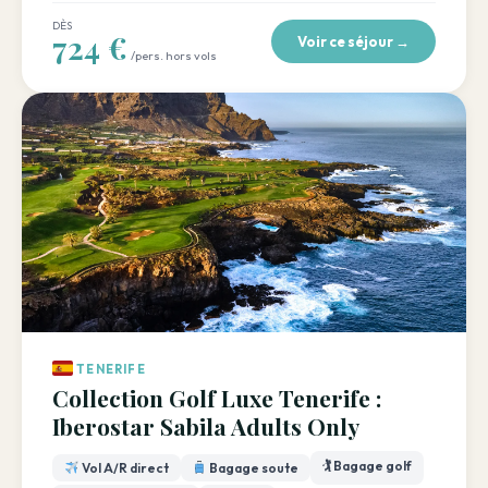
DÈS
724 €
Voir ce séjour →
/pers. hors vols
TENERIFE
Collection Golf Luxe Tenerife :
Iberostar Sabila Adults Only
🏌️ Bagage golf
Vol A/R direct
Bagage soute