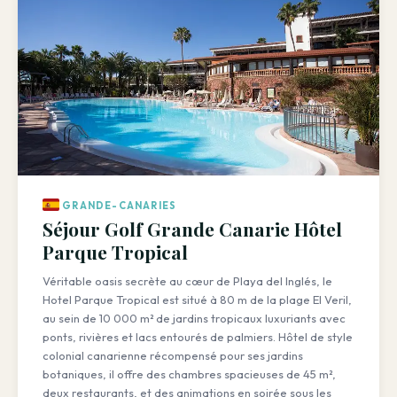
GRANDE-CANARIES
Séjour Golf Grande Canarie Hôtel
Parque Tropical
Véritable oasis secrète au cœur de Playa del Inglés, le
Hotel Parque Tropical est situé à 80 m de la plage El Veril,
au sein de 10 000 m² de jardins tropicaux luxuriants avec
ponts, rivières et lacs entourés de palmiers. Hôtel de style
colonial canarienne récompensé pour ses jardins
botaniques, il offre des chambres spacieuses de 45 m²,
deux restaurants, et des animations en soirée sous les