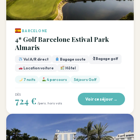
BARCELONE
4* Golf Barcelone Estival Park
Almaris
🏌️ Bagage golf
Vol A/R direct
Bagage soute
Location voiture
Hôtel
7 nuits
4 parcours
Séjours Golf
DÈS
724 €
Voir ce séjour →
/pers. hors vols