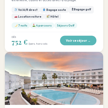
extérieure, casino et accès direct à la plage.
🏌️ Bagage golf
Vol A/R direct
Bagage soute
Location voiture
Hôtel
7 nuits
4 parcours
Séjours Golf
DÈS
752 €
Voir ce séjour →
/pers. hors vols