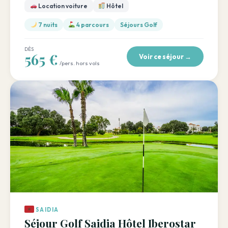
Location voiture
Hôtel
7 nuits
4 parcours
Séjours Golf
DÈS
565 €
Voir ce séjour →
/pers. hors vols
SAIDIA
Séjour Golf Saidia Hôtel Iberostar