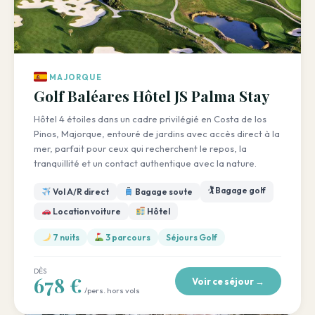
MAJORQUE
Golf Baléares Hôtel JS Palma Stay
Hôtel 4 étoiles dans un cadre privilégié en Costa de los
Pinos, Majorque, entouré de jardins avec accès direct à la
mer, parfait pour ceux qui recherchent le repos, la
tranquillité et un contact authentique avec la nature.
🏌️ Bagage golf
Vol A/R direct
Bagage soute
Location voiture
Hôtel
7 nuits
3 parcours
Séjours Golf
DÈS
678 €
Voir ce séjour →
/pers. hors vols