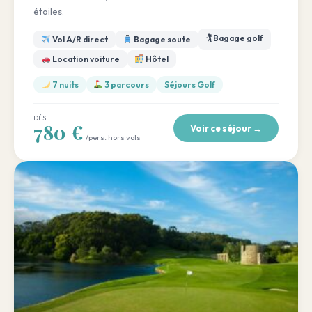
étoiles.
🏌️ Bagage golf
Vol A/R direct
Bagage soute
Location voiture
Hôtel
7 nuits
3 parcours
Séjours Golf
DÈS
780 €
Voir ce séjour →
/pers. hors vols