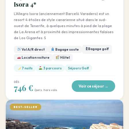
Isora 4*
L'Allegro Isora (anciennement Barceló Varadero) est un
resort 4 étoiles de style canarienne situé dans le sud-
ouest de Tenerife, à quelques minutes à pied de la plage
de La Arena et à proximité des impressionnantes falaises
de Los Gigantes. S
🏌️ Bagage golf
Vol A/R direct
Bagage soute
Location voiture
Hôtel
7 nuits
3 parcours
Séjours Golf
DÈS
746 €
Voir ce séjour →
/pers. hors vols
BEST-SELLER