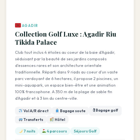
AGADIR
Collection Golf Luxe : Agadir Riu
Tikida Palace
Club tout inclus 4 étoiles au coeur de la baie d'Agadir,
séduisant par la beauté de ses jardins composés
d'essences rares et son architecture orientale
traditionnelle. Réparti dans 9 riads au coeur d'un vaste
parc verdoyant de 6 hectares, il propose 2 piscines, un
mini-aquapark, un espace bien-être et une animation
100% francophone. A 350 m de la plage de sable fin
d'Agadir et à 3 km du centre-ville.
🏌️ Bagage golf
Vol A/R direct
Bagage soute
Transferts
Hôtel
7 nuits
4 parcours
Séjours Golf