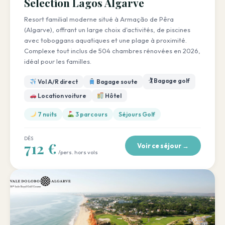
Selection Lagos Algarve
Resort familial moderne situé à Armação de Pêra
(Algarve), offrant un large choix d'activités, de piscines
avec toboggans aquatiques et une plage à proximité.
Complexe tout inclus de 504 chambres rénovées en 2026,
idéal pour les familles.
🏌️ Bagage golf
Vol A/R direct
Bagage soute
Location voiture
Hôtel
7 nuits
3 parcours
Séjours Golf
DÈS
712 €
Voir ce séjour →
/pers. hors vols