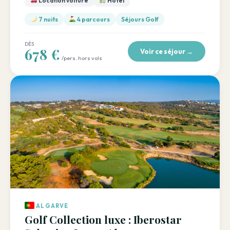
Location voiture
Hôtel
7 nuits
4 parcours
Séjours Golf
DÈS
678 €
Voir ce séjour →
/pers. hors vols
ALGARVE
Golf Collection luxe : Iberostar