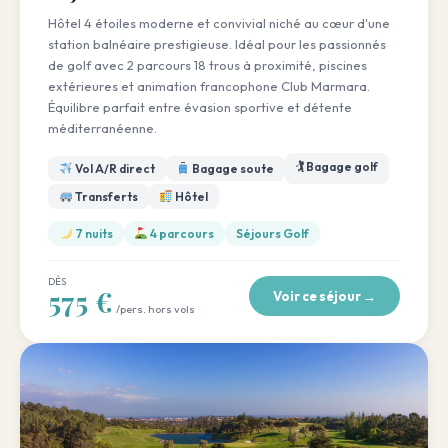
Hôtel 4 étoiles moderne et convivial niché au cœur d'une
station balnéaire prestigieuse. Idéal pour les passionnés
de golf avec 2 parcours 18 trous à proximité, piscines
extérieures et animation francophone Club Marmara.
Équilibre parfait entre évasion sportive et détente
méditerranéenne.
🏌️ Bagage golf
Vol A/R direct
Bagage soute
Transferts
Hôtel
7 nuits
4 parcours
Séjours Golf
DÈS
575 €
Voir ce séjour →
/pers. hors vols