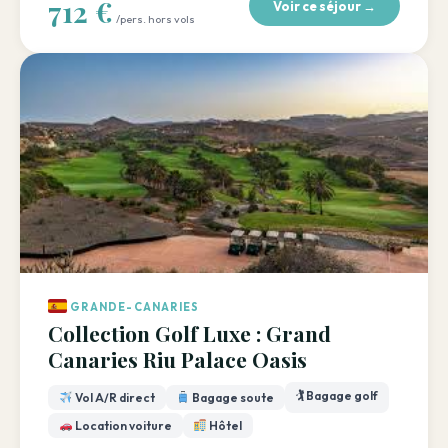
712 €
Voir ce séjour →
/pers. hors vols
GRANDE-CANARIES
Collection Golf Luxe : Grand
Canaries Riu Palace Oasis
🏌️ Bagage golf
Vol A/R direct
Bagage soute
Location voiture
Hôtel