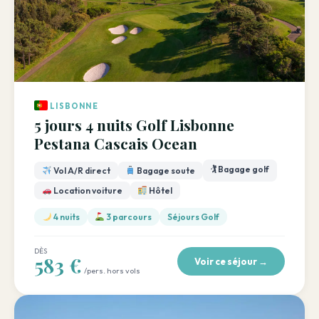
LISBONNE
5 jours 4 nuits Golf Lisbonne
Pestana Cascais Ocean
🏌️ Bagage golf
Vol A/R direct
Bagage soute
Location voiture
Hôtel
4 nuits
3 parcours
Séjours Golf
DÈS
583 €
Voir ce séjour →
/pers. hors vols