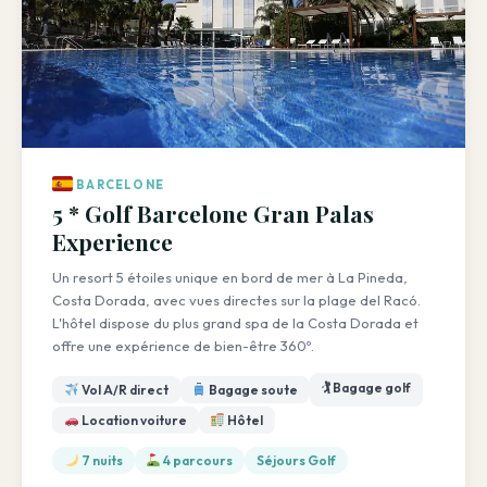
BARCELONE
5 * Golf Barcelone Gran Palas
Experience
Un resort 5 étoiles unique en bord de mer à La Pineda,
Costa Dorada, avec vues directes sur la plage del Racó.
L'hôtel dispose du plus grand spa de la Costa Dorada et
offre une expérience de bien-être 360º.
🏌️ Bagage golf
Vol A/R direct
Bagage soute
Location voiture
Hôtel
7 nuits
4 parcours
Séjours Golf