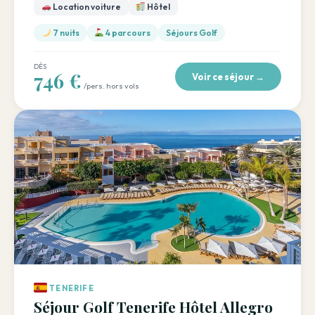
Location voiture
Hôtel
7 nuits
4 parcours
Séjours Golf
DÈS
746 €
Voir ce séjour →
/pers. hors vols
TENERIFE
Séjour Golf Tenerife Hôtel Allegro