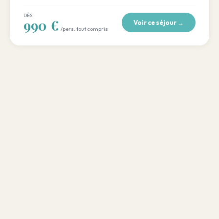
DÈS
990 €
Voir ce séjour →
/pers. tout compris