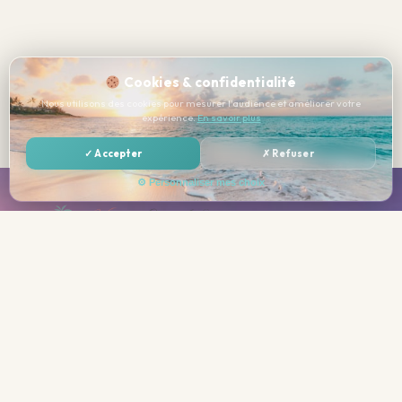
Cookies & confidentialité
Nous utilisons des cookies pour mesurer l'audience et améliorer votre
expérience.
En savoir plus
✓ Accepter
✗ Refuser
⚙ Personnaliser mes choix
Spécialiste des séjours golf tout compris depuis plus de 20
ans. Parcours d'exception, hôtels de charme, vols inclus.
« Libre à vous de payer plus cher ! »