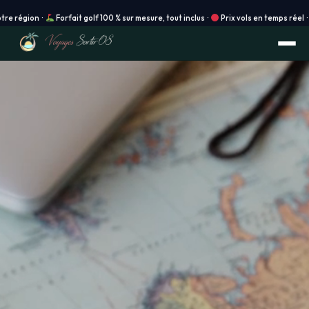
on ·
Forfait golf 100 % sur mesure, tout inclus ·
Prix vols en temps réel · Réserva