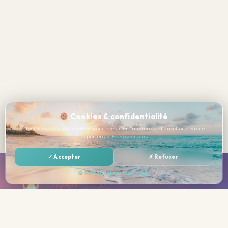
Cookies & confidentialité
Nous utilisons des cookies pour mesurer l'audience et améliorer votre
expérience.
En savoir plus
✓ Accepter
✗ Refuser
⚙ Personnaliser mes choix
Spécialiste des séjours golf tout compris depuis plus de 20
ans. Parcours d'exception, hôtels de charme, vols inclus.