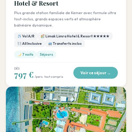
Hotel & Resort
Plus grande station familiale de Kemer avec formule ultra
tout-inclus, grands espaces verts et atmosphère
balnéaire dynamique.
Vol A/R
Limak Limra Hotel & Resort ★★★★★
All Inclusive
Transferts inclus
7 nuits
Séjours
DÈS
797 €
Voir ce séjour →
/pers. tout compris