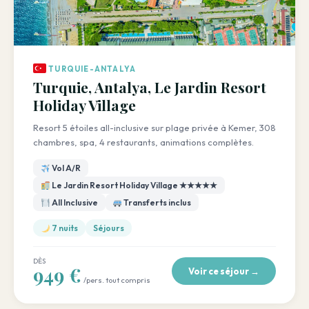
TURQUIE-ANTALYA
Turquie, Antalya, Le Jardin Resort
Holiday Village
Resort 5 étoiles all-inclusive sur plage privée à Kemer, 308
chambres, spa, 4 restaurants, animations complètes.
Vol A/R
Le Jardin Resort Holiday Village ★★★★★
All Inclusive
Transferts inclus
7 nuits
Séjours
DÈS
949 €
Voir ce séjour →
/pers. tout compris